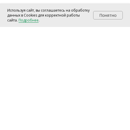
Используя сайт, вы соглашаетесь на обработку
Понятно
данных в Cookies для корректной работы
сайта.
Подробнее
.
Заказать обратный звонок
sales@btrud.ru (для заявок на обучение)
info@btrud.ru (для предложений)
+7 906 322-77-44