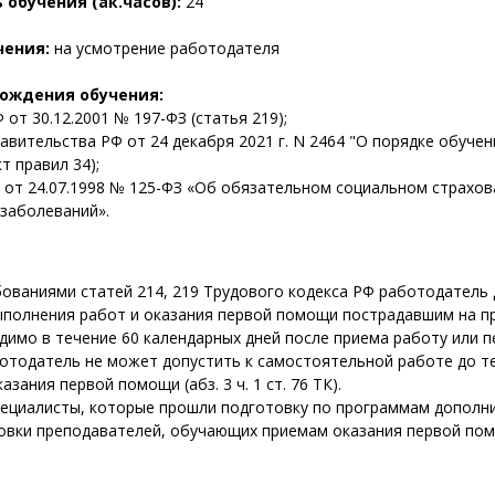
обучения (ак.часов):
24
чения:
на усмотрение работодателя
хождения обучения:
 от 30.12.2001 № 197-ФЗ (статья 219);
вительства РФ от 24 декабря 2021 г. N 2464 "О порядке обучен
т правил 34);
 от 24.07.1998 № 125-ФЗ «Об обязательном социальном страхова
заболеваний».
бованиями статей 214, 219 Трудового кодекса РФ работодател
ыполнения работ и оказания первой помощи пострадавшим на п
Пн - Чт
8:00 - 17:00
имо в течение 60 календарных дней после приема работу или пе
Пт
8:00 - 16:00
ботодатель не может допустить к самостоятельной работе до те
азания первой помощи (абз. 3 ч. 1 ст. 76 ТК).
Обед
11:30 - 13:00
пециалисты, которые прошли подготовку по программам допол
товки преподавателей, обучающих приемам оказания первой по