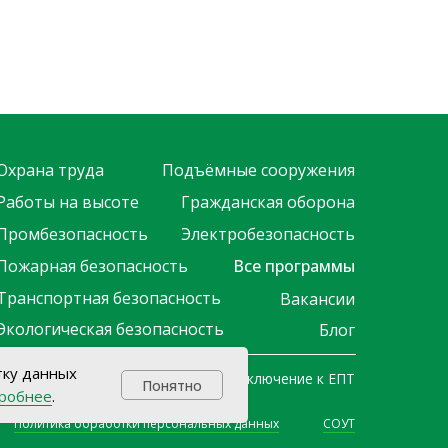
Охрана труда
Подъёмные сооружения
Работы на высоте
Гражданская оборона
Промбезопасность
Электробезопасность
Пожарная безопасность
Все программы
Транспортная безопасность
Вакансии
Экологическая безопасность
Блог
тку данных
Проверка протокола ЕПТ
Подключение к ЕПТ
Понятно
робнее
.
Политика обработки персональных данных
СОУТ