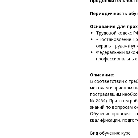
Продолжительность 
Периодичность обу
Основание для про
Трудовой кодекс РФ
«Постановление Пра
охраны труда» (пунк
Федеральный закон
профессиональных 
Описание:
В соответствии с тре
методам и приемам в
пострадавшим необход
№ 2464). При этом ра
знаний по вопросам ок
Обучение проводят с
квалификации, подго
Вид обучения: курс