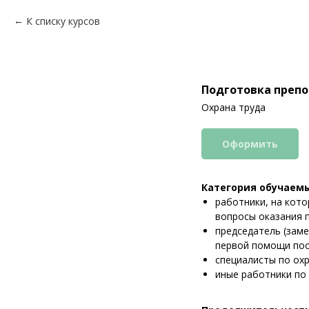
К списку курсов
Подготовка преп
Охрана труда
Оформить
Категория обучаемы
работники, на кот
вопросы оказания п
председатель (заме
первой помощи пос
специалисты по охр
иные работники по