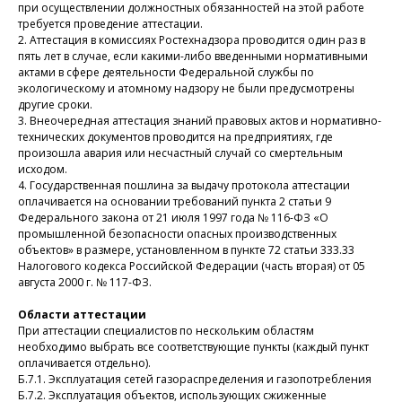
при осуществлении должностных обязанностей на этой работе
требуется проведение аттестации.
2. Аттестация в комиссиях Ростехнадзора проводится один раз в
пять лет в случае, если какими-либо введенными нормативными
актами в сфере деятельности Федеральной службы по
экологическому и атомному надзору не были предусмотрены
другие сроки.
3. Внеочередная аттестация знаний правовых актов и нормативно-
технических документов проводится на предприятиях, где
произошла авария или несчастный случай со смертельным
исходом.
4. Государственная пошлина за выдачу протокола аттестации
оплачивается на основании требований пункта 2 статьи 9
Федерального закона от 21 июля 1997 года № 116-ФЗ «О
промышленной безопасности опасных производственных
объектов» в размере, установленном в пункте 72 статьи 333.33
Налогового кодекса Российской Федерации (часть вторая) от 05
августа 2000 г. № 117-ФЗ.
Области аттестации
При аттестации специалистов по нескольким областям
необходимо выбрать все соответствующие пункты (каждый пункт
оплачивается отдельно).
Б.7.1. Эксплуатация сетей газораспределения и газопотребления
Б.7.2. Эксплуатация объектов, использующих сжиженные