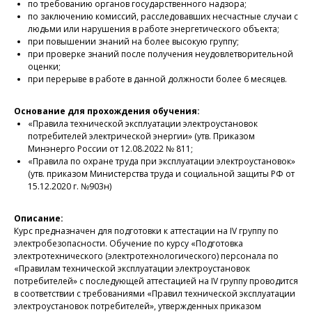
по требованию органов государственного надзора;
по заключению комиссий, расследовавших несчастные случаи с
людьми или нарушения в работе энергетического объекта;
при повышении знаний на более высокую группу;
при проверке знаний после получения неудовлетворительной
оценки;
при перерыве в работе в данной должности более 6 месяцев.
Основание для прохождения обучения:
«Правила технической эксплуатации электроустановок
потребителей электрической энергии» (утв. Приказом
Минэнерго России от 12.08.2022 № 811;
«Правила по охране труда при эксплуатации электроустановок»
(утв. приказом Министерства труда и социальной защиты РФ от
15.12.2020 г. №903н)
Описание:
Курс предназначен для подготовки к аттестации на IV группу по
электробезопасности. Обучение по курсу «Подготовка
электротехнического (электротехнологического) персонала по
«Правилам технической эксплуатации электроустановок
потребителей» с последующей аттестацией на IV группу проводится
в соответствии с требованиями «Правил технической эксплуатации
электроустановок потребителей», утвержденных приказом