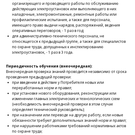
организующего и проводящего работы по обслуживанию
действующих электроустановок или выполняющего в них
наладочные, электромонтажные, ремонтные работы или
профилактические испытания, а также для персонала,
имеющего право выдачи нарядов, распоряжений, ведения
оперативных переговоров, - 1 раз в год;
для административно-технического персонала, не
относящегося к предыдущей группе, а также для специалистов
по охране труда, допущенных к инспектированию
электроустановок, - 1 раз в 3 года.
Периодичность обучения (внеочередная):
Внеочередная проверка знаний проводится независимо от срока
проведения предыдущей проверки:
при введении в действие у Потребителя новых или
переработанных норм и правил;
при установке нового оборудования, реконструкции или
изменении главных электрических и технологических схем
(необходимость внеочередной проверки в этом случае
определяет технический руководитель);
при назначении или переводе на другую работу, если новые
обязанности требуют дополнительных знаний норм и правил;
при нарушении работниками требований нормативных актов
по охране труда;