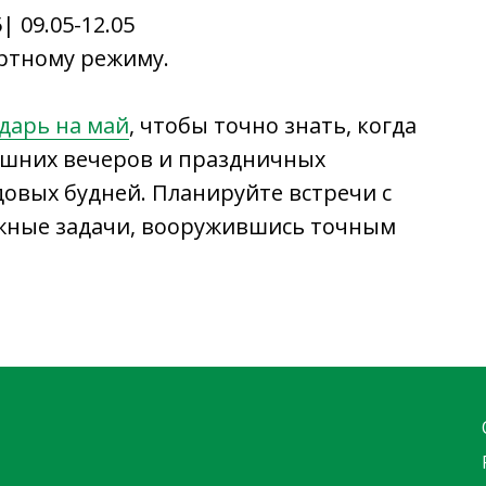
5| 09.05-12.05
артному режиму.
Пн - Чт
8:00 - 17:00
Пт
8:00 - 16:00
дарь на май
, чтобы точно знать, когда
Обед
11:30 - 13:00
ашних вечеров и праздничных
довых будней. Планируйте встречи с
ажные задачи, вооружившись точным